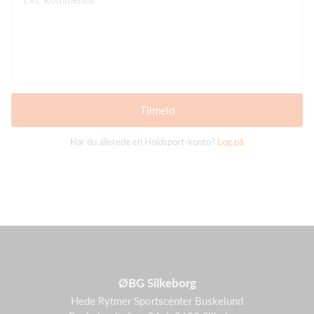
Tilmeld
Har du allerede en Holdsport-konto?
Log på
ØBG Silkeborg
Hede Rytmer Sportscenter Buskelund